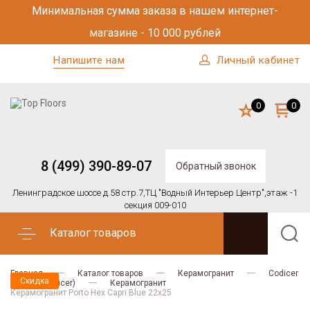
Минимальная сумма заказа в нашем интернет-
магазине - 10 000 рублей
Напишите нам
Личный кабинет
0
0
8 (499) 390-89-07
Обратный звонок
Ленинградское шоссе д.58 стр.7,
ТЦ "Водный Интерьер Центр",
этаж -1
секция 009-010
Каталог товаров
Главная
Каталог товаров
Керамогранит
Codicer
Скидка
PORTO (Codicer)
Керамогранит
Керамогранит Porto Hex Capri Blue 22x25