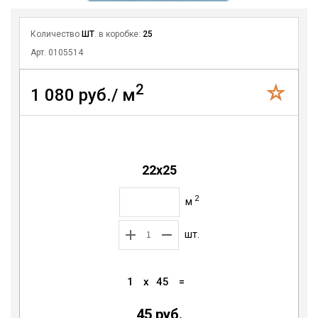
Количество
ШТ
. в коробке:
25
Арт. 0105514
2
1 080 руб./ м
22х25
2
м
шт.
1
x
45
=
45 руб.