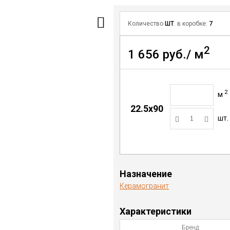
Количество
ШТ
. в коробке:
7
2
1 656 руб./ м
2
м
22.5x90
шт.
Назначение
Керамогранит
Характеристики
Бренд