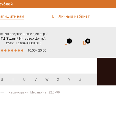
рублей
апишите нам
Личный кабинет
Ленинградское шоссе д.58 стр.7,
ТЦ "Водный Интерьер Центр",
0
0
этаж -1 секция 009-010
10:00 - 20:00
S
T
U
V
W
X
Y
Z
Керамогранит Мерано Нат 22.5х90