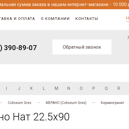
альная сумма заказа в нашем интернет-магазине - 10 000 
Н
ТАВКА И ОПЛАТА
О КОМПАНИИ
КОНТАКТЫ
) 390-89-07
Обратный звонок
I
J
K
L
M
N
O
P
Q
R
Coliseum Gres
МЕРАНО (Coliseum Gres)
Керамогранит
о Нат 22.5х90