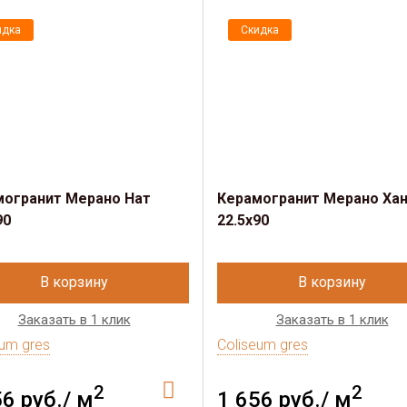
идка
Скидка
могранит Мерано Нат
Керамогранит Мерано Ха
90
22.5х90
В корзину
В корзину
Заказать в 1 клик
Заказать в 1 клик
eum gres
Coliseum gres
2
2
56 руб./ м
1 656 руб./ м