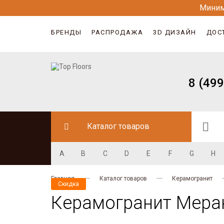
Миним
БРЕНДЫ
РАСПРОДАЖА
3D ДИЗАЙН
ДОС
8 (499
Каталог товаров
A
B
C
D
E
F
G
H
Главная
Каталог товаров
Керамогранит
Скидка
Керамогранит Меран