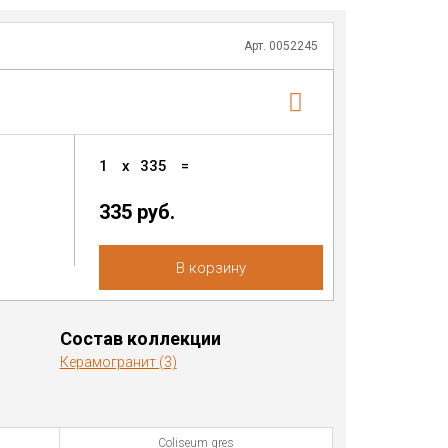
Арт. 0052245
1
x
335
=
335 руб.
В корзину
Состав коллекции
Керамогранит (3)
Coliseum gres