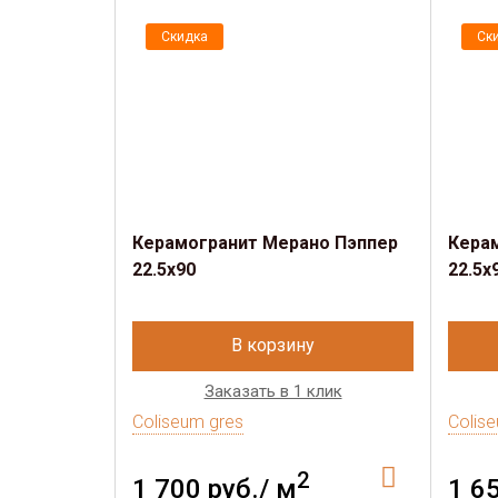
Скидка
Ск
Керамогранит Мерано Пэппер
Кера
22.5х90
22.5х
В корзину
Заказать в 1 клик
Coliseum gres
Colis
2
1 700 руб./ м
1 6