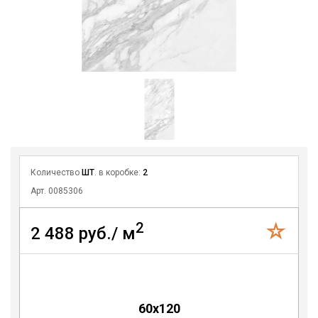
Количество
ШТ
. в коробке:
2
Арт. 0085306
2
2 488 руб./ м
60x120