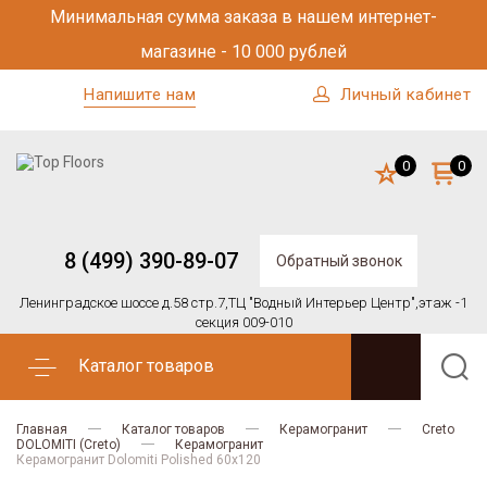
Минимальная сумма заказа в нашем интернет-
магазине - 10 000 рублей
Напишите нам
Личный кабинет
0
0
8 (499) 390-89-07
Обратный звонок
Ленинградское шоссе д.58 стр.7,
ТЦ "Водный Интерьер Центр",
этаж -1
секция 009-010
Каталог товаров
Главная
Каталог товаров
Керамогранит
Creto
DOLOMITI (Creto)
Керамогранит
Керамогранит Dolomiti Polished 60х120