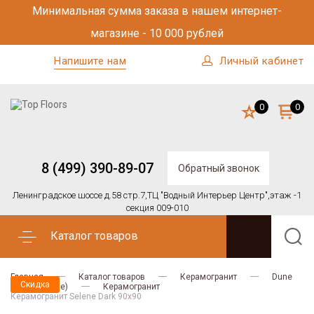
Минимальная сумма заказа в нашем интернет-
магазине - 10 000 рублей
Напишите нам
Личный кабинет
0
0
8 (499) 390-89-07
Обратный звонок
Ленинградское шоссе д.58 стр.7,
ТЦ "Водный Интерьер Центр",
этаж -1
секция 009-010
Каталог товаров
Главная
Каталог товаров
Керамогранит
Dune
Скидка
SELENE (Dune)
Керамогранит
Керамогранит Selene Dark 90x90