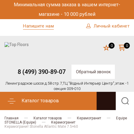
Минимальная сумма заказа в нашем интернет-
магазине - 10 000 рублей
Напишите нам
Личный кабинет
0
0
8 (499) 390-89-07
Обратный звонок
Ленинградское шоссе д.58 стр.7,
ТЦ "Водный Интерьер Центр",
этаж -1
секция 009-010
Каталог товаров
Главная
Каталог товаров
Керамогранит
Equipe
STONELLA (Equipe)
Керамогранит
Керамогранит Stonella Atlantic Mate 7.5×60