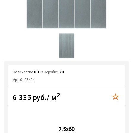
Количество
ШТ
. в коробке:
20
Арт. 0135434
2
6 335 руб./ м
7.5x60