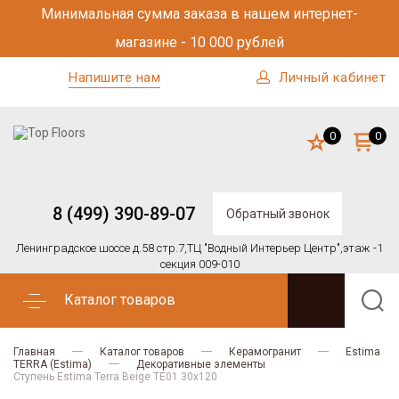
Минимальная сумма заказа в нашем интернет-
магазине - 10 000 рублей
Напишите нам
Личный кабинет
0
0
8 (499) 390-89-07
Обратный звонок
Ленинградское шоссе д.58 стр.7,
ТЦ "Водный Интерьер Центр",
этаж -1
секция 009-010
Каталог товаров
Главная
Каталог товаров
Керамогранит
Estima
TERRA (Estima)
Декоративные элементы
Ступень Estima Terra Beige TE01 30x120