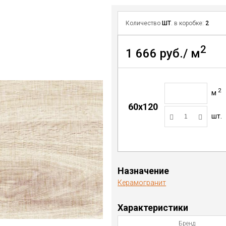
Количество
ШТ
. в коробке:
2
2
1 666 руб./ м
2
м
60x120
шт.
Назначение
Керамогранит
Характеристики
Бренд