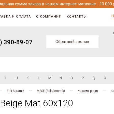
альная сумма заказа в нашем интернет-магазине - 10 000 
Н
ТАВКА И ОПЛАТА
О КОМПАНИИ
КОНТАКТЫ
) 390-89-07
Обратный звонок
I
J
K
L
M
N
O
P
Q
R
Etili Seramik
MESE (Etili Seramik)
Керамогранит
К
Beige Mat 60x120