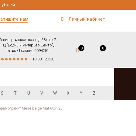
рублей
апишите нам
Личный кабинет
Ленинградское шоссе д.58 стр.7,
ТЦ "Водный Интерьер Центр",
0
0
этаж -1 секция 009-010
10:00 - 20:00
S
T
U
V
W
X
Y
Z
ерамогранит Mese Beige Mat 60x120