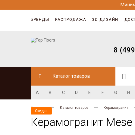
Миним
БРЕНДЫ
РАСПРОДАЖА
3D ДИЗАЙН
ДОС
8 (499
Каталог товаров
A
B
C
D
E
F
G
H
Главная
Каталог товаров
Керамогранит
Скидка
Керамогранит Mese 