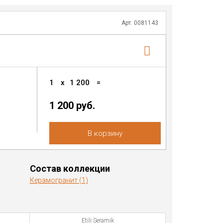
Арт. 0081143
1
x
1 200
=
1 200 руб.
В корзину
Состав коллекции
Керамогранит (1)
Etili Seramik