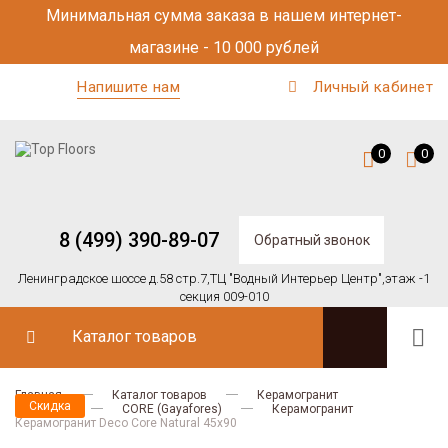
Минимальная сумма заказа в нашем интернет-
магазине - 10 000 рублей
Напишите нам
Личный кабинет
0
0
8 (499) 390-89-07
Обратный звонок
Ленинградское шоссе д.58 стр.7,
ТЦ "Водный Интерьер Центр",
этаж -1
секция 009-010
Каталог товаров
Главная
Каталог товаров
Керамогранит
Скидка
Gayafores
CORE (Gayafores)
Керамогранит
Керамогранит Deco Core Natural 45х90