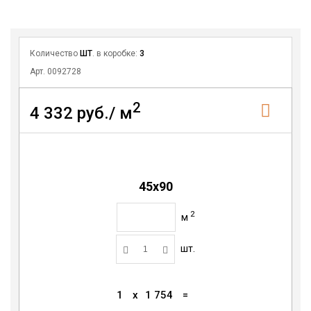
Количество
ШТ
. в коробке:
3
Арт. 0092728
2
4 332 руб./ м
45x90
2
м
шт.
1
x
1 754
=