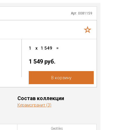
Арт. 0081159
1
x
1 549
=
1 549 руб.
В корзину
Состав коллекции
Керамогранит (3)
Geotiles