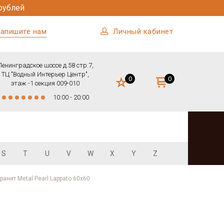
рублей
апишите нам
Личный кабинет
Ленинградское шоссе д.58 стр.7,
ТЦ "Водный Интерьер Центр",
0
0
этаж -1 секция 009-010
10:00 - 20:00
S
T
U
V
W
X
Y
Z
анит Metal Pearl Lappato 60x60