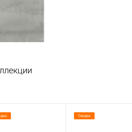
оллекции
идка
Скидка