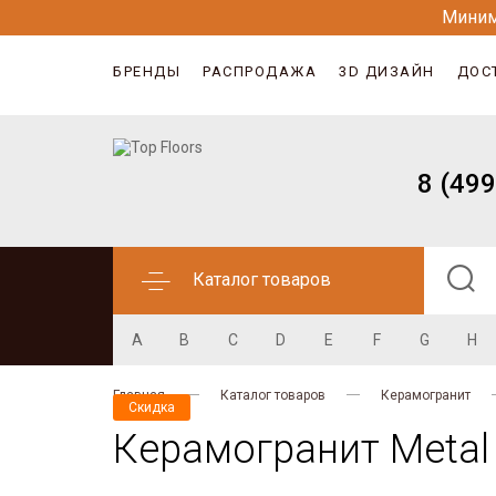
Миним
БРЕНДЫ
РАСПРОДАЖА
3D ДИЗАЙН
ДОС
8 (499
Каталог товаров
A
B
C
D
E
F
G
H
Главная
Каталог товаров
Керамогранит
Скидка
Керамогранит Metal 