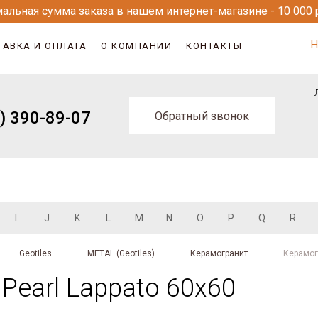
альная сумма заказа в нашем интернет-магазине - 10 000 
Н
ТАВКА И ОПЛАТА
О КОМПАНИИ
КОНТАКТЫ
) 390-89-07
Обратный звонок
I
J
K
L
M
N
O
P
Q
R
Geotiles
METAL (Geotiles)
Керамогранит
Керамогр
Pearl Lappato 60x60