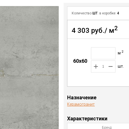
Количество
ШТ
. в коробке:
4
2
4 303 руб./ м
2
м
60x60
шт.
Назначение
Керамогранит
Характеристики
Бренд