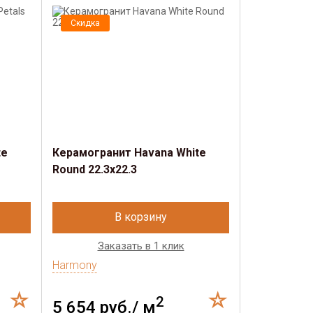
Скидка
Скидка
te
Керамогранит Havana White
Керамогран
Round 22.3x22.3
Garden 22.3
В корзину
Заказать в 1 клик
Зак
Harmony
Harmony
2
5 654 руб./ м
5 370 р