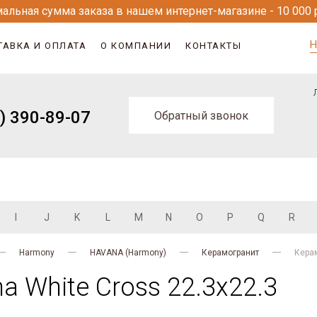
альная сумма заказа в нашем интернет-магазине - 10 000 
Н
ТАВКА И ОПЛАТА
О КОМПАНИИ
КОНТАКТЫ
) 390-89-07
Обратный звонок
I
J
K
L
M
N
O
P
Q
R
Harmony
HAVANA (Harmony)
Керамогранит
Керам
 White Cross 22.3x22.3