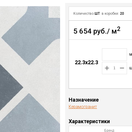
Количество
ШТ
. в коробке:
20
2
5 654 руб./ м
22.3x22.3
ш
Назначение
Керамогранит
Характеристики
Бренд