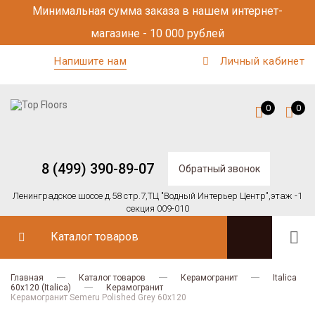
Минимальная сумма заказа в нашем интернет-
магазине - 10 000 рублей
Напишите нам
Личный кабинет
0
0
8 (499) 390-89-07
Обратный звонок
Ленинградское шоссе д.58 стр.7,
ТЦ "Водный Интерьер Центр",
этаж -1
секция 009-010
Каталог товаров
Главная
Каталог товаров
Керамогранит
Italica
60х120 (Italica)
Керамогранит
Керамогранит Semeru Polished Grey 60x120