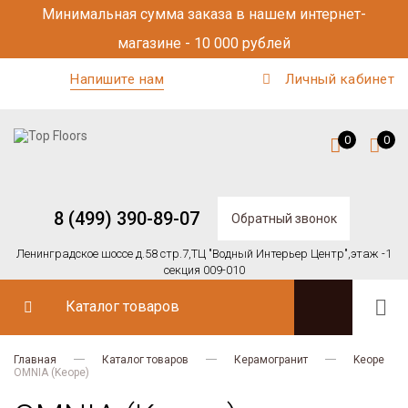
Минимальная сумма заказа в нашем интернет-
магазине - 10 000 рублей
Напишите нам
Личный кабинет
0
0
8 (499) 390-89-07
Обратный звонок
Ленинградское шоссе д.58 стр.7,
ТЦ "Водный Интерьер Центр",
этаж -1
секция 009-010
Каталог товаров
Главная
Каталог товаров
Керамогранит
Keope
OMNIA (Keope)