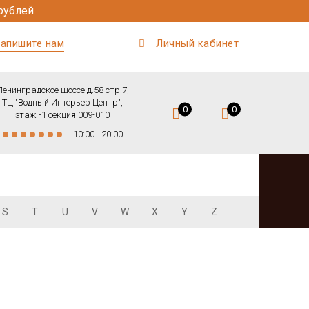
рублей
апишите нам
Личный кабинет
Ленинградское шоссе д.58 стр.7,
ТЦ "Водный Интерьер Центр",
0
0
этаж -1 секция 009-010
10:00 - 20:00
S
T
U
V
W
X
Y
Z