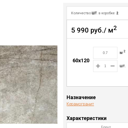
Количество
ШТ
. в коробке:
2
2
5 990 руб./ м
2
м
60x120
шт.
Назначение
Керамогранит
Характеристики
Бренд