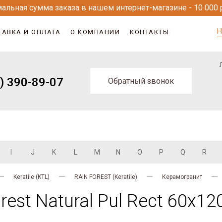
альная сумма заказа в нашем интернет-магазине - 10 000 
Н
ТАВКА И ОПЛАТА
О КОМПАНИИ
КОНТАКТЫ
) 390-89-07
Обратный звонок
I
J
K
L
M
N
O
P
Q
R
Keratile (KTL)
RAIN FOREST (Keratile)
Керамогранит
est Natural Pul Rect 60х12