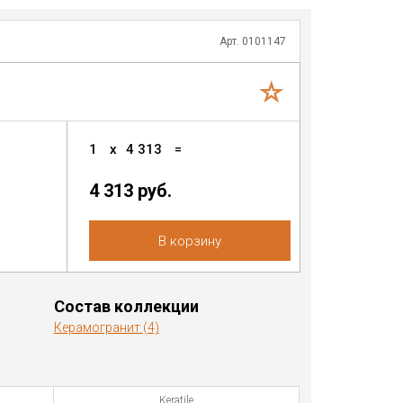
Арт. 0101147
1
x
4 313
=
4 313 руб.
В корзину
Состав коллекции
Керамогранит (4)
Keratile