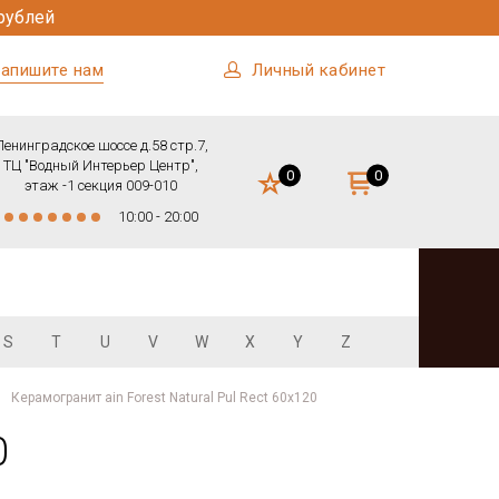
рублей
апишите нам
Личный кабинет
Ленинградское шоссе д.58 стр.7,
ТЦ "Водный Интерьер Центр",
0
0
этаж -1 секция 009-010
10:00 - 20:00
S
T
U
V
W
X
Y
Z
Керамогранит ain Forest Natural Pul Rect 60х120
0