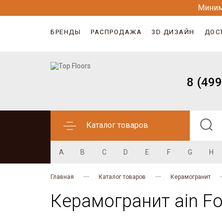
Миним
БРЕНДЫ
РАСПРОДАЖА
3D ДИЗАЙН
ДОС
8 (499
Каталог товаров
A
B
C
D
E
F
G
H
Главная
Каталог товаров
Керамогранит
Керамогранит ain For