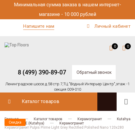
Минимальная сумма заказа в нашем интернет-
магазине - 10 000 рублей
Напишите нам
Личный кабинет
0
0
8 (499) 390-89-07
Обратный звонок
Ленинградское шоссе д.58 стр.7,
ТЦ "Водный Интерьер Центр",
этаж -1
секция 009-010
Каталог товаров
Главная
Каталог товаров
Керамогранит
Kutahya
Скидка
PULPIS PRIME (Kutahya)
Керамогранит
Керамогранит Pulpis Prime Light Grey Rectified Polished Nano 120х280