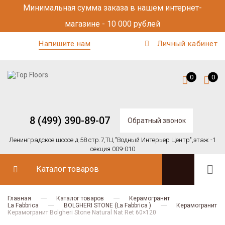
Минимальная сумма заказа в нашем интернет-
магазине - 10 000 рублей
Напишите нам
Личный кабинет
0
0
8 (499) 390-89-07
Обратный звонок
Ленинградское шоссе д.58 стр.7,
ТЦ "Водный Интерьер Центр",
этаж -1
секция 009-010
Каталог товаров
Главная
Каталог товаров
Керамогранит
La Fabbrica
BOLGHERI STONE (La Fabbrica )
Керамогранит
Керамогранит Bolgheri Stone Natural Nat Ret 60×120