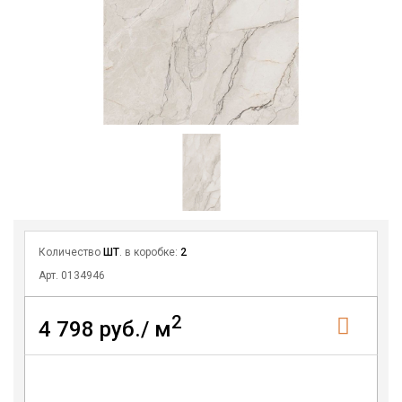
Количество
ШТ
. в коробке:
2
Арт. 0134946
2
4 798 руб./ м