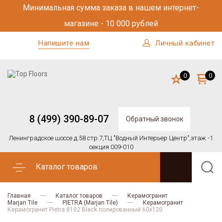
Минимальная сумма заказа в нашем интернет-
магазине - 10 000 рублей
Напишите нам
Личный кабинет
0
0
8 (499) 390-89-07
Обратный звонок
Ленинградское шоссе д.58 стр.7,
ТЦ "Водный Интерьер Центр",
этаж -1
секция 009-010
Каталог товаров
Главная
Каталог товаров
Керамогранит
Marjan Tile
PIETRA (Marjan Tile)
Керамогранит
Керамогранит Pietra 8102 Black полированный 60x120