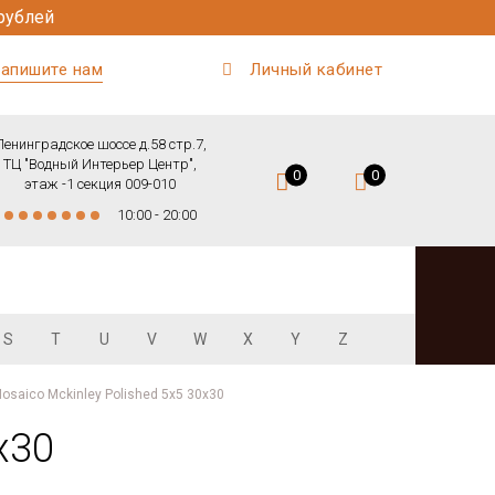
рублей
апишите нам
Личный кабинет
Ленинградское шоссе д.58 стр.7,
ТЦ "Водный Интерьер Центр",
0
0
этаж -1 секция 009-010
10:00 - 20:00
S
T
U
V
W
X
Y
Z
osaico Mckinley Polished 5x5 30х30
х30