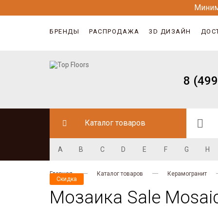
Миним
БРЕНДЫ
РАСПРОДАЖА
3D ДИЗАЙН
ДОС
8 (499
Каталог товаров
A
B
C
D
E
F
G
H
Главная
Каталог товаров
Керамогранит
Скидка
Мозаика Sale Mosaic