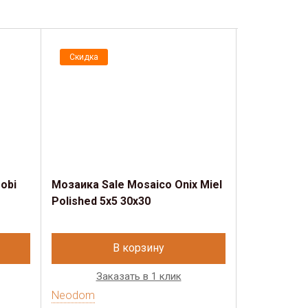
Скидка
Скидка
obi
Мозаика Sale Mosaico Onix Miel
Мозаика Sa
Polished 5x5 30х30
White Polis
В корзину
Заказать в 1 клик
Зак
Neodom
Neodom