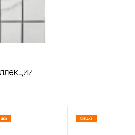
оллекции
идка
Скидка