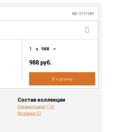
Арт. 0127289
1
x
988
=
988 руб.
В корзину
Состав коллекции
Керамогранит (10)
Мозаика (5)