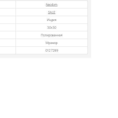
Neodom
SALE
Индия
30x30
Полированная
Мрамор
0127289