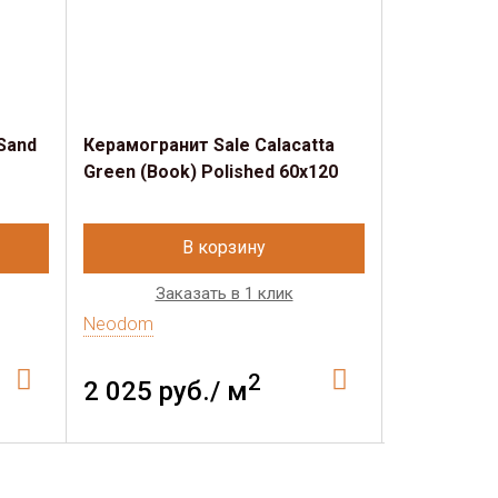
Sand
Керамогранит Sale Calacatta
Керамогран
Green (Book) Polished 60x120
Orange Pol
В корзину
Заказать в 1 клик
Зак
Neodom
Neodom
2
2 025 руб./ м
2 025 р