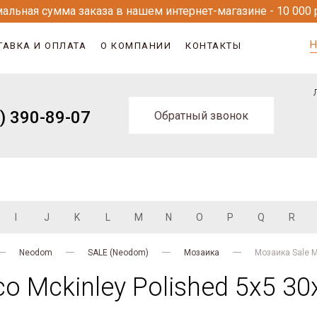
альная сумма заказа в нашем интернет-магазине - 10 000 
Н
ТАВКА И ОПЛАТА
О КОМПАНИИ
КОНТАКТЫ
) 390-89-07
Обратный звонок
I
J
K
L
M
N
O
P
Q
R
Neodom
SALE (Neodom)
Мозаика
Мозаика Sale M
o Mckinley Polished 5x5 30