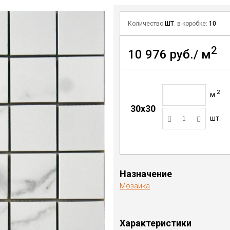
Количество
ШТ
. в коробке:
10
2
10 976 руб./ м
2
м
30x30
шт.
Назначение
Мозаика
Характеристики