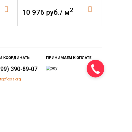
2
10 976 руб./ м
4 005 р
И КООРДИНАТЫ
ПРИНИМАЕМ К ОПЛАТЕ
499) 390-89-07
topfloors.org