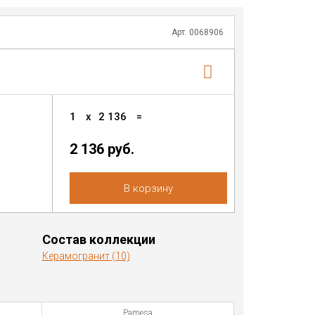
Арт. 0068906
1
x
2 136
=
2 136 руб.
В корзину
Состав коллекции
Керамогранит (10)
Pamesa