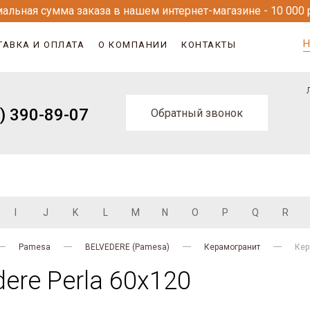
альная сумма заказа в нашем интернет-магазине - 10 000 
Н
ТАВКА И ОПЛАТА
О КОМПАНИИ
КОНТАКТЫ
) 390-89-07
Обратный звонок
I
J
K
L
M
N
O
P
Q
R
Pamesa
BELVEDERE (Pamesa)
Керамогранит
Кер
ere Perla 60x120