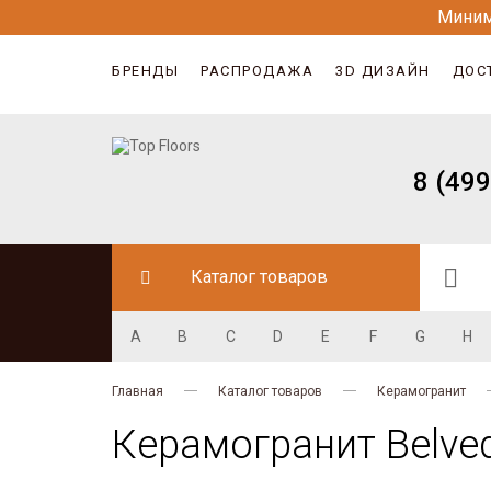
Миним
БРЕНДЫ
РАСПРОДАЖА
3D ДИЗАЙН
ДОС
8 (499
Каталог товаров
A
B
C
D
E
F
G
H
Главная
Каталог товаров
Керамогранит
Керамогранит Belved