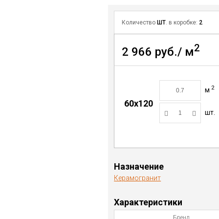
Количество
ШТ
. в коробке:
2
2
2 966 руб./ м
2
м
60x120
шт.
Назначение
Керамогранит
Характеристики
Бренд