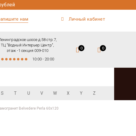
рублей
апишите нам
Личный кабинет
Ленинградское шоссе д.58 стр.7,
ТЦ "Водный Интерьер Центр",
0
0
этаж -1 секция 009-010
10:00 - 20:00
S
T
U
V
W
X
Y
Z
амогранит Belvedere Perla 60x120