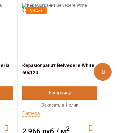
Скидка
Скидка
erla
Керамогранит Belvedere White
Керамогран
60x120
75х150
В корзину
Заказать в 1 клик
Зак
Pamesa
Pamesa
2
2 966 руб./ м
3 391 р