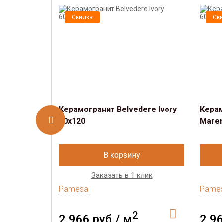
Скидка
Ск
Керамогранит Belvedere Ivory
Керам
60x120
Maren
В корзину
Заказать в 1 клик
Pamesa
Pame
2
2 966 руб./ м
2 9