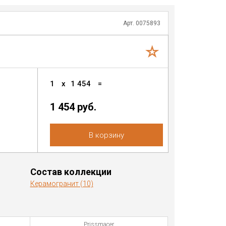
Арт. 0075893
1
x
1 454
=
1 454
руб.
В корзину
Состав коллекции
Керамогранит (10)
Prissmacer