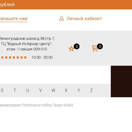
рублей
апишите нам
Личный кабинет
Ленинградское шоссе д.58 стр.7,
ТЦ "Водный Интерьер Центр",
0
0
этаж -1 секция 009-010
10:00 - 20:00
S
T
U
V
W
X
Y
Z
ерамогранит Prissmacer Halley Taupe 60x60