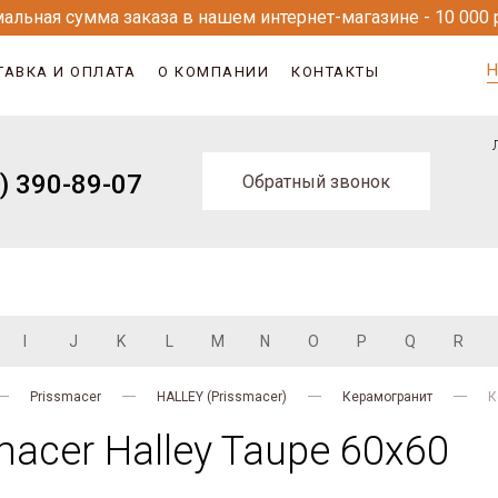
альная сумма заказа в нашем интернет-магазине - 10 000 
Н
ТАВКА И ОПЛАТА
О КОМПАНИИ
КОНТАКТЫ
) 390-89-07
Обратный звонок
I
J
K
L
M
N
O
P
Q
R
Prissmacer
HALLEY (Prissmacer)
Керамогранит
К
acer Halley Taupe 60x60