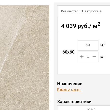
Количество
ШТ
. в коробке:
4
2
4 039 руб./ м
2
м
60x60
шт.
Назначение
Керамогранит
Характеристики
Бренд