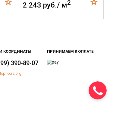
2
2 243 руб./ м
4 789 р
И КООРДИНАТЫ
ПРИНИМАЕМ К ОПЛАТЕ
499) 390-89-07
topfloors.org