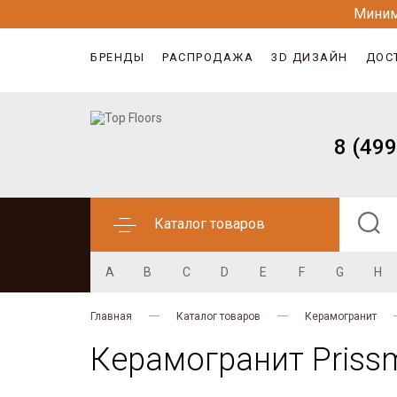
Миним
БРЕНДЫ
РАСПРОДАЖА
3D ДИЗАЙН
ДОС
8 (499
Каталог товаров
A
B
C
D
E
F
G
H
Главная
Каталог товаров
Керамогранит
Керамогранит Prissm