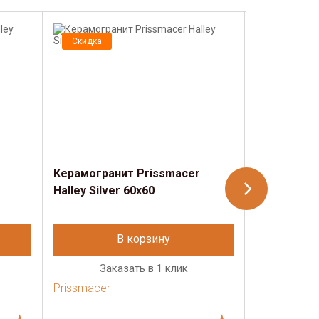
Скидка
Скидка
Керамогранит Prissmacer
Керамогра
Halley Silver 60x60
Halley Arge
В корзину
Заказать в 1 клик
Зак
Prissmacer
Prissmacer