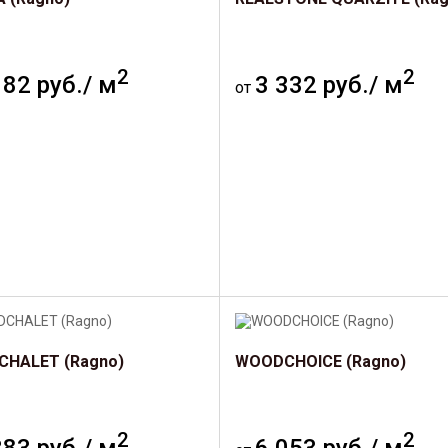
2
2
182 руб./ м
3 332 руб./ м
от
HALET (Ragno)
WOODCHOICE (Ragno)
2
2