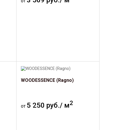
3 569 руб./ м
от
WOODESSENCE (Ragno)
2
5 250 руб./ м
от