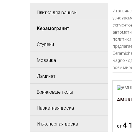
Итальянск
Плитка для ванной
узнаваем
сегментов
Керамогранит
автомати
политики
Ступени
предлага
Ceramiche
Мозаика
Ragno - 
всём мире
Ламинат
Виниловые полы
AMURI
Паркетная доска
Инженерная доска
4 
от