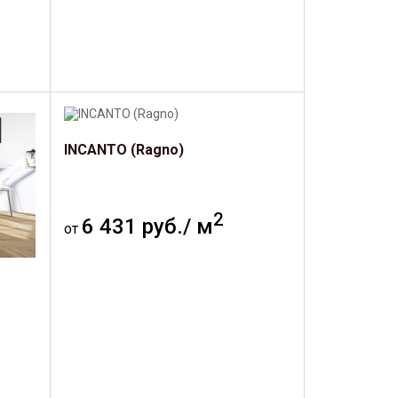
INCANTO (Ragno)
2
6 431 руб./ м
от