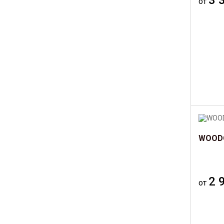
3 
от
WOODC
2 
от