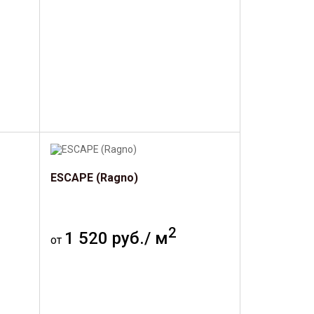
ESCAPE (Ragno)
2
1 520 руб./ м
от