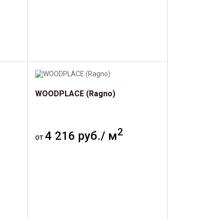
WOODPLACE (Ragno)
2
4 216 руб./ м
от