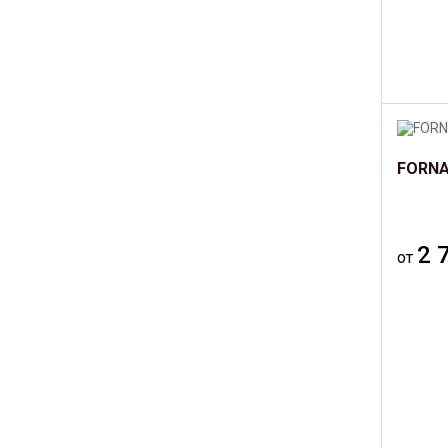
FORNA
2 
от