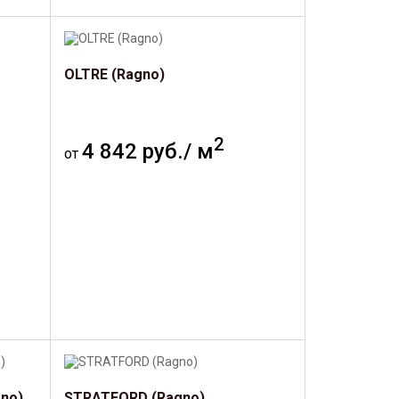
OLTRE (Ragno)
2
4 842 руб./ м
от
no)
STRATFORD (Ragno)