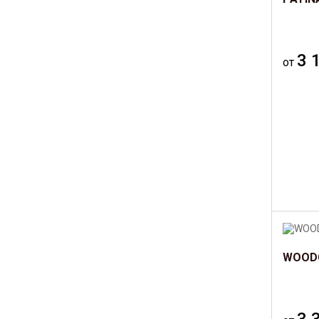
3 
от
WOODC