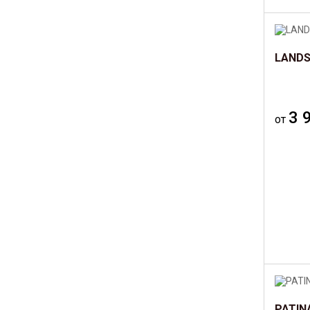
LANDS
3 
от
PATIN