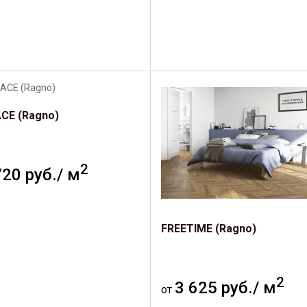
CE (Ragno)
2
720 руб./ м
FREETIME (Ragno)
2
3 625 руб./ м
от