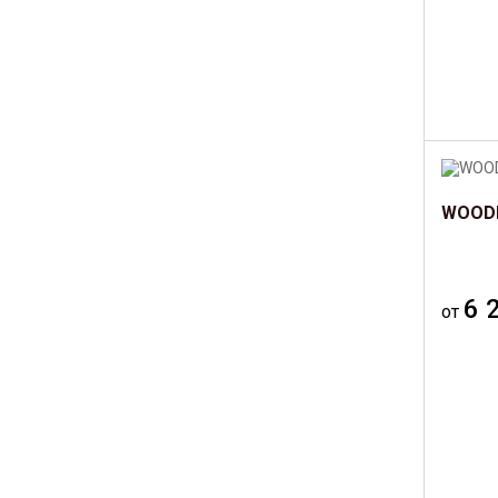
WOODM
6 
от