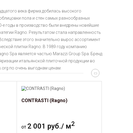
вадцатого века фирма добилась высокого
облицовки пола и стен самых разнообразных
0-е годы в производство были внедрены новейшие
ратегии Ragno. Результатом стала направленность
Вследствие этого значительно вырос ассортимент
еской плитки Ragno. В 1989 году компанию
agno Spa является частью Marazzi Group Spa. Бренд
ляризации итальянской плиточной продукции во
.org по очень выгоднам ценам.
CONTRASTI (Ragno)
2
2 001 руб./ м
от