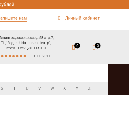
рублей
апишите нам
Личный кабинет
Ленинградское шоссе д.58 стр.7,
ТЦ "Водный Интерьер Центр",
0
0
этаж -1 секция 009-010
10:00 - 20:00
S
T
U
V
W
X
Y
Z