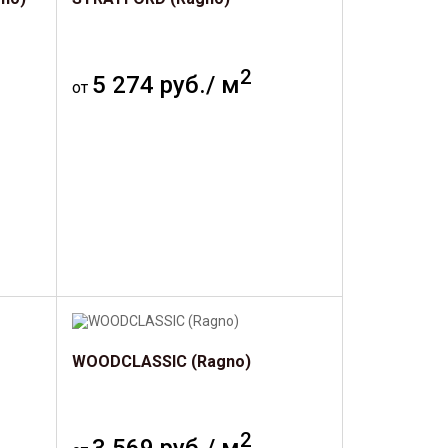
2
5 274 руб./ м
от
WOODCLASSIC (Ragno)
2