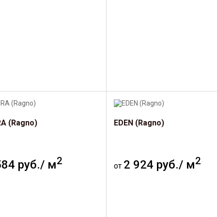
A (Ragno)
EDEN (Ragno)
2
2
584 руб./ м
2 924 руб./ м
от