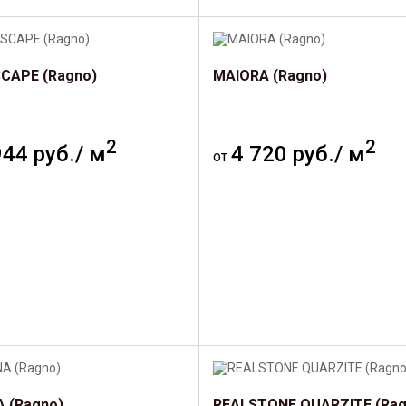
CAPE (Ragno)
MAIORA (Ragno)
2
2
944 руб./ м
4 720 руб./ м
от
A (Ragno)
REALSTONE QUARZITE (Rag