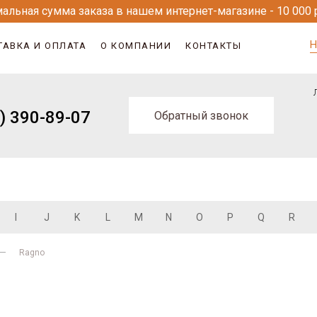
альная сумма заказа в нашем интернет-магазине - 10 000 
Н
ТАВКА И ОПЛАТА
О КОМПАНИИ
КОНТАКТЫ
) 390-89-07
Обратный звонок
I
J
K
L
M
N
O
P
Q
R
Ragno