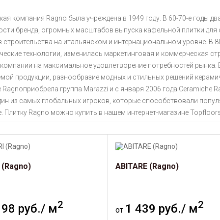
ая компания Ragno была учреждена в 1949 году. В 60-70-е годы д
ости бренда, огромных масштабов выпуска кафельной плитки для 
 строительства на итальянском и интернациональном уровне. В 8
ческие технологии, изменилась маркетинговая и коммерческая ст
 компании на максимальное удовлетворение потребностей рынка. 
емой продукции, разнообразие модных и стильных решений керамич
 Ragnoприобрела группа Marazzi и с января 2006 года Ceramiche R
один из самых глобальных игроков, которые способствовали попу
. Плитку Ragno можно купить в нашем интернет-магазине Topfloors
 (Ragno)
ABITARE (Ragno)
2
2
198 руб./ м
1 439 руб./ м
от