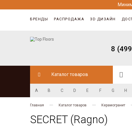
Миним
БРЕНДЫ
РАСПРОДАЖА
3D ДИЗАЙН
ДОС
8 (499
Каталог товаров
A
B
C
D
E
F
G
H
Главная
Каталог товаров
Керамогранит
SECRET (Ragno)