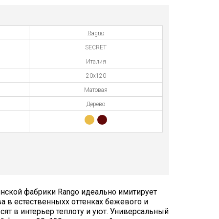
Ragno
SECRET
Италия
20x120
Матовая
Дерево
янской фабрики Rango идеально имитирует
ва в естественныхх оттенках бежевого и
сят в интерьер теплоту и уют. Универсальный