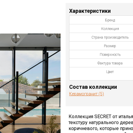
Характеристики
Бренд
Коллекция
Страна производитель
Размер
Поверхность
Фактура товара
Цвет
Состав коллекции
Керамогранит (5)
Коллекция SECRET от италь
текстуру натурального дере
коричневого, которые прино