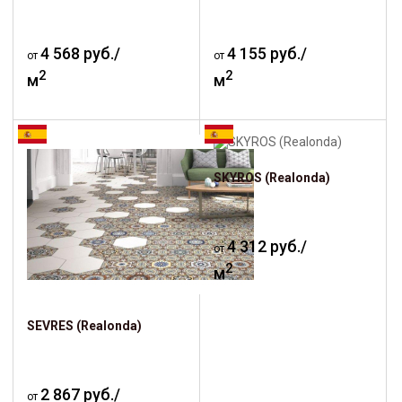
4 568 руб./
4 155 руб./
от
от
2
2
м
м
SKYROS (Realonda)
4 312 руб./
от
2
м
SEVRES (Realonda)
2 867 руб./
от