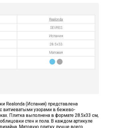
Realonda
SEVRES
Испания
28.5x33
Матовая
и Realonda (Испания) представлена
с витиеватыми узорами в бежево-
ках. Плитка выполнена в формате 28.5х33 см,
облицовки стен и пола. В каждом артикуле
дизайна. Матовую плитку лучше всего