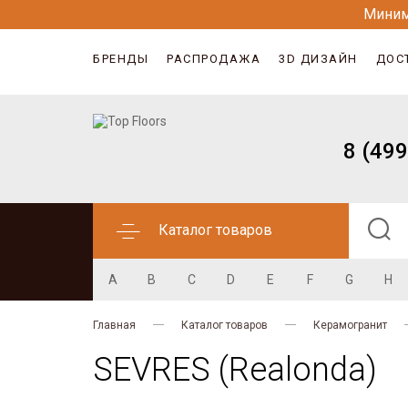
Миним
БРЕНДЫ
РАСПРОДАЖА
3D ДИЗАЙН
ДОС
8 (499
Каталог товаров
A
B
C
D
E
F
G
H
Главная
Каталог товаров
Керамогранит
SEVRES (Realonda)