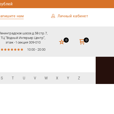
рублей
апишите нам
Личный кабинет
Ленинградское шоссе д.58 стр.7,
ТЦ "Водный Интерьер Центр",
0
0
этаж -1 секция 009-010
10:00 - 20:00
S
T
U
V
W
X
Y
Z