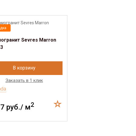
дка
огранит Sevres Marron
33
В корзину
Заказать в 1 клик
nda
2
7 руб./ м