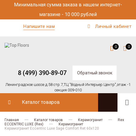
Минимальная сумма заказа в нашем интернет-
магазине - 10 000 рублей
Напишите нам
Личный кабинет
0
0
8 (499) 390-89-07
Обратный звонок
Ленинградское шоссе д.58 стр.7,
ТЦ "Водный Интерьер Центр",
этаж -1
секция 009-010
Каталог товаров
Главная
Каталог товаров
Керамогранит
Rex
ECCENTRIC LUXE (Rex)
Керамогранит
Керамогранит Eccentric Luxe Sage Comfort Ret 60x120