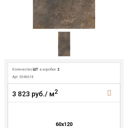
Количество
ШТ
. в коробке:
2
Арт. 0046618
2
3 823 руб./ м
60x120