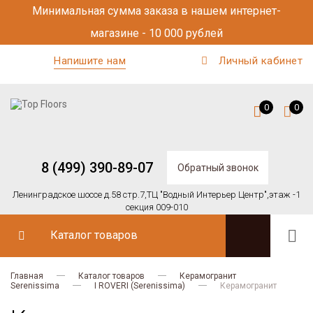
Минимальная сумма заказа в нашем интернет-
магазине - 10 000 рублей
Напишите нам
Личный кабинет
0
0
8 (499) 390-89-07
Обратный звонок
Ленинградское шоссе д.58 стр.7,
ТЦ "Водный Интерьер Центр",
этаж -1
секция 009-010
Каталог товаров
Главная
Каталог товаров
Керамогранит
Serenissima
I ROVERI (Serenissima)
Керамогранит