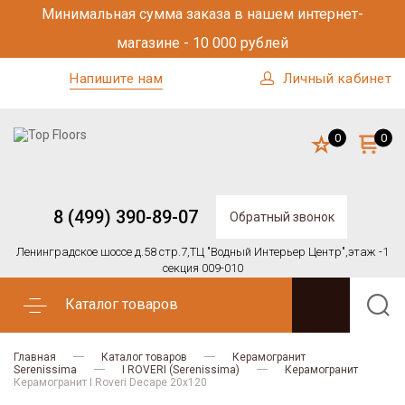
Минимальная сумма заказа в нашем интернет-
магазине - 10 000 рублей
Напишите нам
Личный кабинет
0
0
8 (499) 390-89-07
Обратный звонок
Ленинградское шоссе д.58 стр.7,
ТЦ "Водный Интерьер Центр",
этаж -1
секция 009-010
Каталог товаров
Главная
Каталог товаров
Керамогранит
Serenissima
I ROVERI (Serenissima)
Керамогранит
Керамогранит I Roveri Decape 20x120