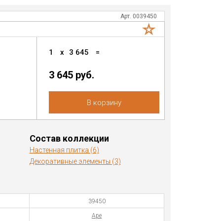
Арт. 0039450
1
x
3 645
=
3 645
руб.
В корзину
Состав коллекции
Настенная плитка (6)
Декоративные элементы (3)
39450
Ape