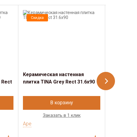
Скидка
Скидка
Керамическая настенная
Керамичес
 Rect
плитка TINA Grey Rect 31.6x90
плитка TINA
В корзину
Заказать в 1 клик
Зак
Ape
Ape