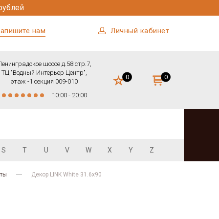
рублей
апишите нам
Личный кабинет
Ленинградское шоссе д.58 стр.7,
ТЦ "Водный Интерьер Центр",
0
0
этаж -1 секция 009-010
10:00 - 20:00
S
T
U
V
W
X
Y
Z
нты
Декор LINK White 31.6x90