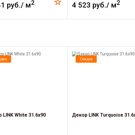
2
2
41 руб./ м
4 523 руб./ м
идка
Скидка
 LINK White 31.6x90
Декор LINK Turquoise 31.6