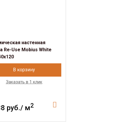
мическая настенная
а Re-Use Mobius White
40x120
В корзину
Заказать в 1 клик
2
38 руб./ м