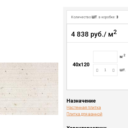
Количество
ШТ
. в коробке:
3
2
4 838 руб./ м
2
м
40x120
шт.
Назначение
Настенная плитка
Плитка для ванной