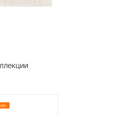
оллекции
идка