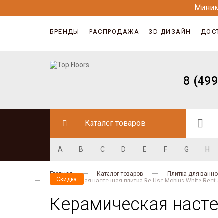
Миним
БРЕНДЫ
РАСПРОДАЖА
3D ДИЗАЙН
ДОС
8 (499
Каталог товаров
A
B
C
D
E
F
G
H
Главная
Каталог товаров
Плитка для ванно
Скидка
Керамическая настенная плитка Re-Use Mobius White Rect
Керамическая настен