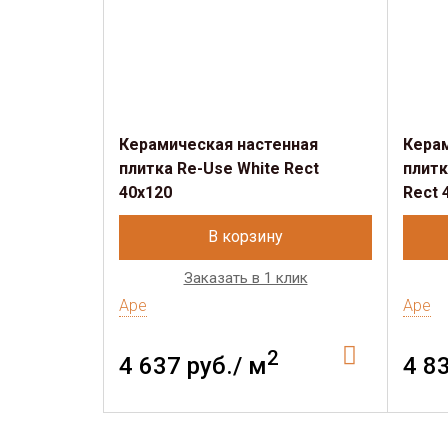
Керамическая настенная
Кера
плитка Re-Use White Rect
плитк
40x120
Rect 
В корзину
Заказать в 1 клик
Ape
Ape
2
4 637 руб./ м
4 8