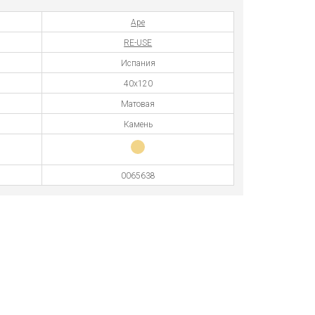
Ape
RE-USE
Испания
40x120
Матовая
Камень
0065638