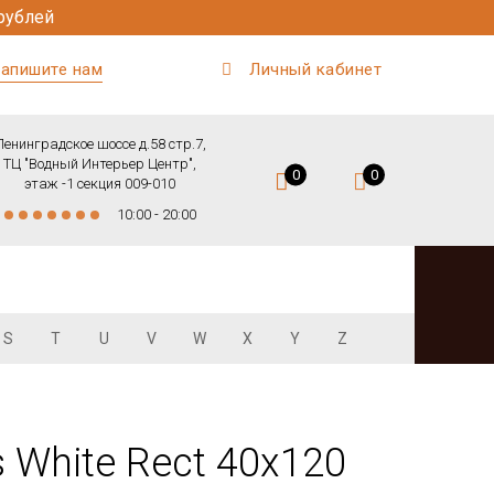
рублей
апишите нам
Личный кабинет
Ленинградское шоссе д.58 стр.7,
ТЦ "Водный Интерьер Центр",
0
0
этаж -1 секция 009-010
10:00 - 20:00
S
T
U
V
W
X
Y
Z
 White Rect 40x120