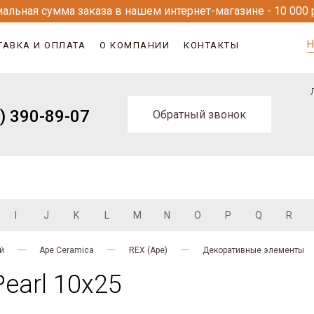
альная сумма заказа в нашем интернет-магазине - 10 000 
Н
ТАВКА И ОПЛАТА
О КОМПАНИИ
КОНТАКТЫ
) 390-89-07
Обратный звонок
I
J
K
L
M
N
O
P
Q
R
й
Ape Ceramica
REX (Ape)
Декоративные элементы
earl 10x25