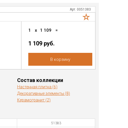
Арт. 0051383
1
x
1 109
=
1 109
руб.
В корзину
Состав коллекции
Настенная плитка (6)
Декоративные элементы (8)
Керамогранит (2)
51383