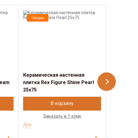
Скидка
Скидка
Керамическая настенная
Керамичес
ream
плитка Rex Figure Shine Pearl
плитка Rex 
25x75
Cream 25x
В корзину
Заказать в 1 клик
Зак
Ape
Ape