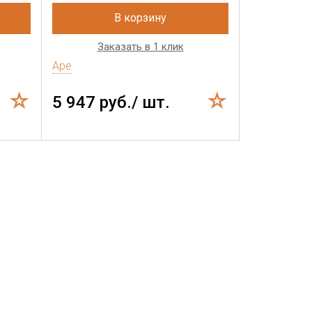
В корзину
Заказать в 1 клик
Зак
Ape
Ape
5 947 руб./ шт.
1 109 р