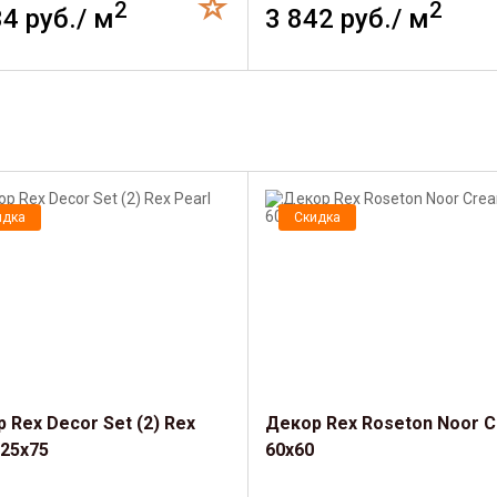
2
2
34 руб./ м
3 842 руб./ м
идка
Скидка
 Rex Decor Set (2) Rex
Декор Rex Roseton Noor 
 25x75
60x60