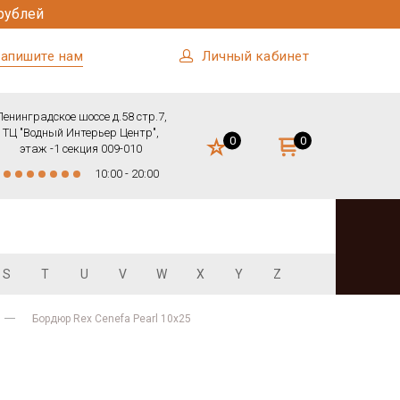
рублей
апишите нам
Личный кабинет
Ленинградское шоссе д.58 стр.7,
ТЦ "Водный Интерьер Центр",
0
0
этаж -1 секция 009-010
10:00 - 20:00
S
T
U
V
W
X
Y
Z
Бордюр Rex Cenefa Pearl 10x25