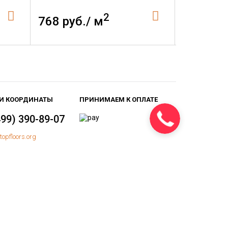
2
768 руб./ м
1 320 р
И КООРДИНАТЫ
ПРИНИМАЕМ К ОПЛАТЕ
499) 390-89-07
topfloors.org