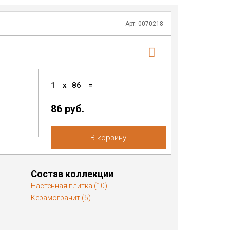
Арт. 0070218
1
x
86
=
86 руб.
В корзину
Состав коллекции
Настенная плитка (10)
Керамогранит (5)