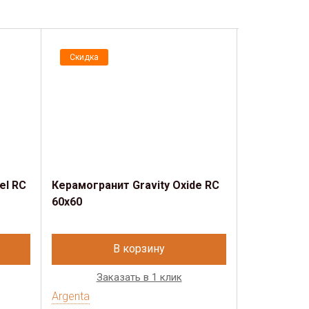
Скидка
Скидка
el RC
Керамогранит Gravity Oxide RC
Керамогран
60x60
RC 60x60
В корзину
Заказать в 1 клик
Зак
Argenta
Argenta