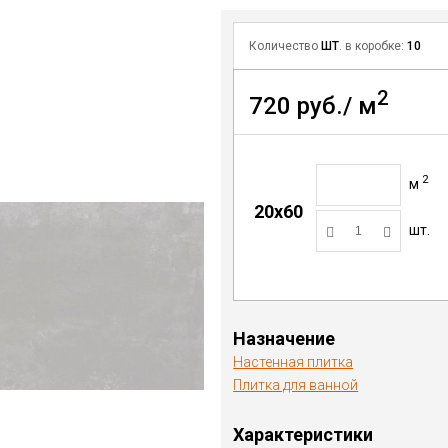
Количество
ШТ
. в коробке:
10
2
720 руб./ м
2
м
20x60
шт.
Назначение
Настенная плитка
Плитка для ванной
Характеристики