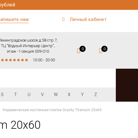
рублей
апишите нам
Личный кабинет
Ленинградское шоссе д.58 стр.7,
ТЦ "Водный Интерьер Центр",
0
0
этаж -1 секция 009-010
10:00 - 20:00
S
T
U
V
W
X
Y
Z
Керамическая настенная плитка Gravity Titanium 20x60
um 20x60