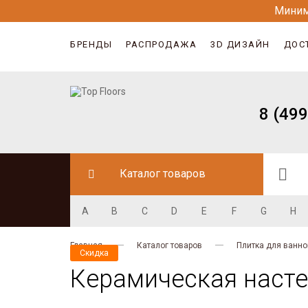
Миним
БРЕНДЫ
РАСПРОДАЖА
3D ДИЗАЙН
ДОС
8 (499
Каталог товаров
A
B
C
D
E
F
G
H
Главная
Каталог товаров
Плитка для ванно
Скидка
Керамическая настен