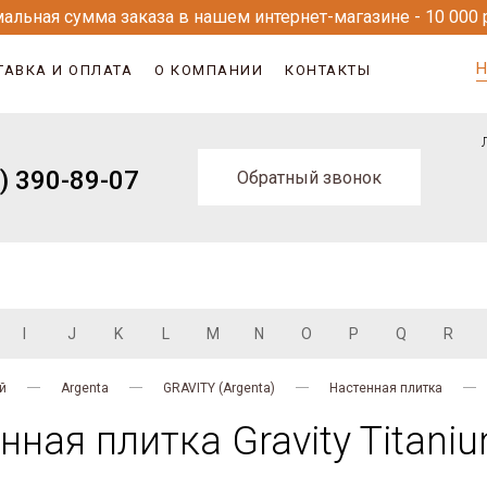
альная сумма заказа в нашем интернет-магазине - 10 000 
Н
ТАВКА И ОПЛАТА
О КОМПАНИИ
КОНТАКТЫ
) 390-89-07
Обратный звонок
I
J
K
L
M
N
O
P
Q
R
й
Argenta
GRAVITY (Argenta)
Настенная плитка
ная плитка Gravity Titani