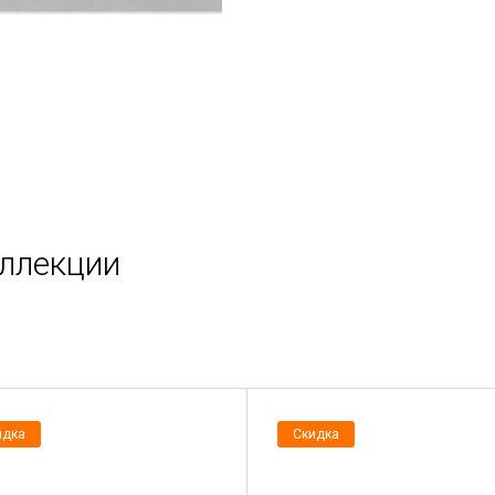
оллекции
идка
Скидка