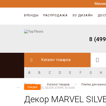
Миним
БРЕНДЫ
РАСПРОДАЖА
3D ДИЗАЙН
ДОС
8 (499
Каталог товаров
A
B
C
D
E
F
G
H
Главная
Каталог товаров
Плитка для ванно
Скидка
Декор MARVEL SILVER STRIPE 30.5x56
Декор MARVEL SILVE