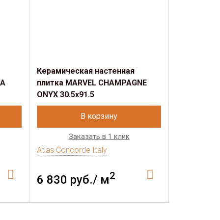
Керамическая настенная
Керамичес
TA
плитка MARVEL CHAMPAGNE
плитка MA
ONYX 30.5x91.5
30.5x91.5
В корзину
Заказать в 1 клик
Зак
Atlas Concorde Italy
Atlas Concor
2
6 830 руб./ м
5 463 р