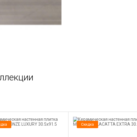
оллекции
идка
Скидка