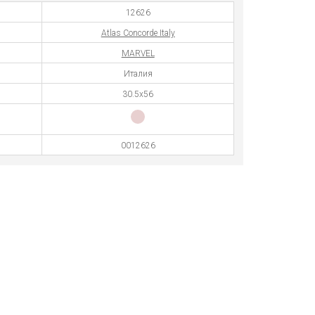
12626
Atlas Concorde Italy
MARVEL
Италия
30.5x56
0012626