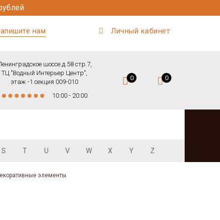
рублей
апишите нам
Личный кабинет
Ленинградское шоссе д.58 стр.7,
ТЦ "Водный Интерьер Центр",
0
0
этаж -1 секция 009-010
10:00 - 20:00
S
T
U
V
W
X
Y
Z
екоративные элементы