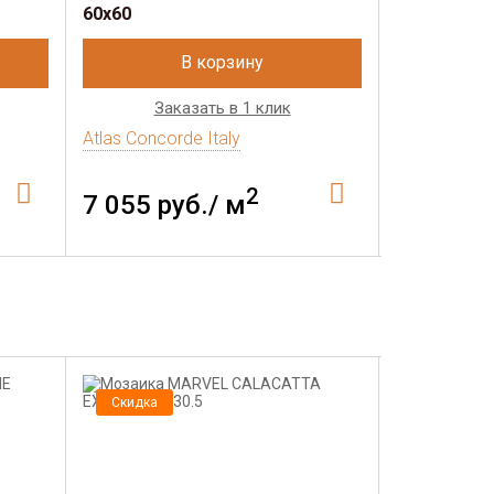
60x60
В корзину
Заказать в 1 клик
Зак
Atlas Concorde Italy
Atlas Concor
2
7 055 руб./ м
5 798 р
Скидка
Скидка