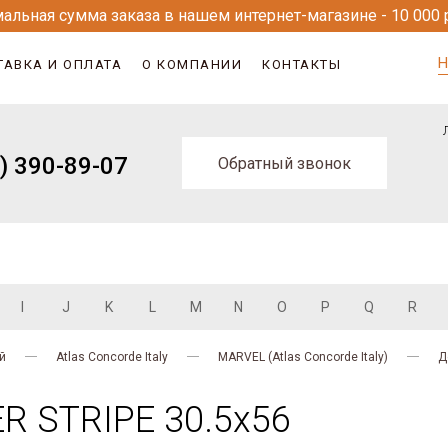
альная сумма заказа в нашем интернет-магазине - 10 000 
Н
ТАВКА И ОПЛАТА
О КОМПАНИИ
КОНТАКТЫ
) 390-89-07
Обратный звонок
I
J
K
L
M
N
O
P
Q
R
й
Atlas Concorde Italy
MARVEL (Atlas Concorde Italy)
Д
R STRIPE 30.5x56