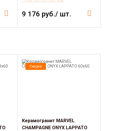
9 176 руб./ шт.
3 771 р
Скидка
Скидка
Керамогранит MARVEL
Керамогра
TO
CHAMPAGNE ONYX LAPPATO
STONE LAP