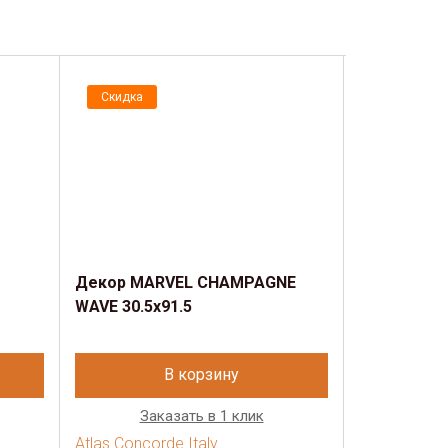
Скидка
Скидка
Декор MARVEL CHAMPAGNE
Декор MAR
WAVE 30.5x91.5
30.5x56
В корзину
Заказать в 1 клик
Зак
Atlas Concorde Italy
Atlas Concor