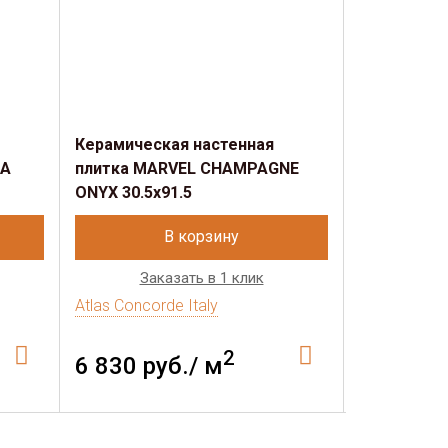
Керамическая настенная
Керамичес
TA
плитка MARVEL CHAMPAGNE
плитка MA
ONYX 30.5x91.5
30.5x91.5
В корзину
Заказать в 1 клик
Зак
Atlas Concorde Italy
Atlas Concor
2
6 830 руб./ м
5 463 р