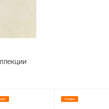
оллекции
идка
Скидка