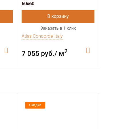
60x60
В корзину
Заказать в 1 клик
Зак
Atlas Concorde Italy
Atlas Concor
2
7 055 руб./ м
5 798 р
Скидка
Скидка