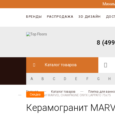
Миним
БРЕНДЫ
РАСПРОДАЖА
3D ДИЗАЙН
ДОС
8 (499
Каталог товаров
A
B
C
D
E
F
G
H
Главная
Каталог товаров
Плитка для ванно
Скидка
Керамогранит MARVEL CHAMPAGNE ONYX LAPPATO 75x75
Керамогранит MAR