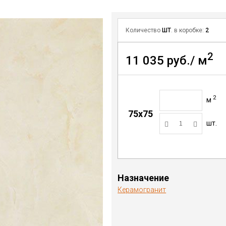
Количество
ШТ
. в коробке:
2
2
11 035 руб./ м
2
м
75x75
шт.
Назначение
Керамогранит