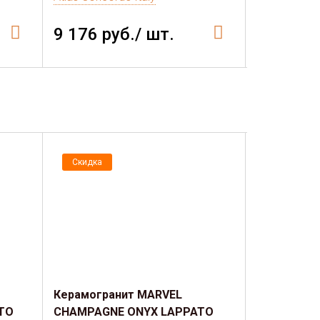
9 176 руб./ шт.
3 771 р
Скидка
Скидка
Керамогранит MARVEL
Керамогра
TO
CHAMPAGNE ONYX LAPPATO
STONE LAP