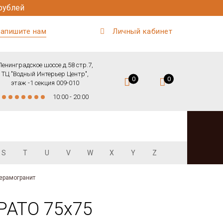
рублей
апишите нам
Личный кабинет
Ленинградское шоссе д.58 стр.7,
ТЦ "Водный Интерьер Центр",
0
0
этаж -1 секция 009-010
10:00 - 20:00
S
T
U
V
W
X
Y
Z
ерамогранит
PATO 75x75