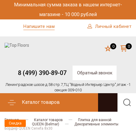
Минимальная сумма заказа в нашем интернет-
магазине - 10 000 рублей
Напишите нам
Личный кабинет
0
0
8 (499) 390-89-07
Обратный звонок
Ленинградское шоссе д.58 стр.7,
ТЦ "Водный Интерьер Центр",
этаж -1
секция 009-010
Каталог товаров
Главная
Каталог товаров
Плитка для ванной
Скидка
Belmar
QUEEN (Belmar)
Декоративные элементы
Бордюр QUEEN Cenefa 8x30