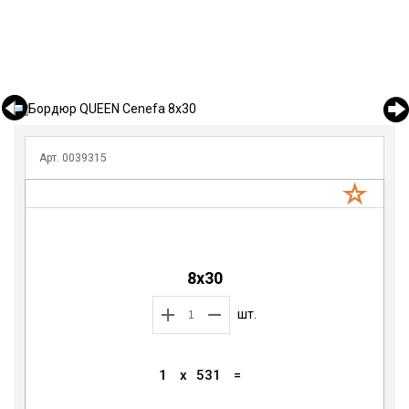
Арт. 0039315
8x30
шт.
1
x
531
=