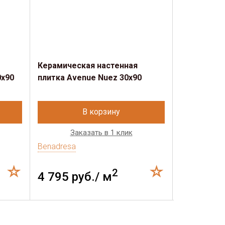
Керамическая настенная
Керамичес
0x90
плитка Avenue Nuez 30x90
плитка Ave
30x90
В корзину
Заказать в 1 клик
Зак
Benadresa
Benadresa
2
4 795 руб./ м
3 061 р