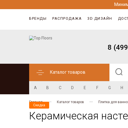
Миним
БРЕНДЫ
РАСПРОДАЖА
3D ДИЗАЙН
ДОС
8 (499
Каталог товаров
A
B
C
D
E
F
G
H
Главная
Каталог товаров
Плитка для ванно
Скидка
Керамическая настен