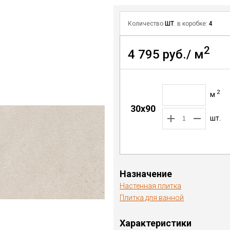
Количество
ШТ
. в коробке:
4
2
4 795 руб./ м
2
м
30x90
шт.
Назначение
Настенная плитка
Плитка для ванной
Характеристики