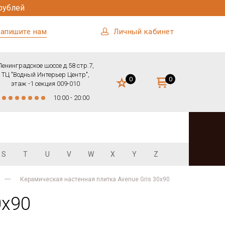
рублей
апишите нам
Личный кабинет
Ленинградское шоссе д.58 стр.7,
ТЦ "Водный Интерьер Центр",
0
0
этаж -1 секция 009-010
10:00 - 20:00
S
T
U
V
W
X
Y
Z
Керамическая настенная плитка Avenue Gris 30x90
0x90