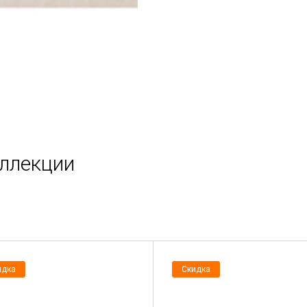
оллекции
идка
Скидка