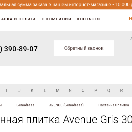
альная сумма заказа в нашем интернет-магазине - 10 000 
Н
ТАВКА И ОПЛАТА
О КОМПАНИИ
КОНТАКТЫ
) 390-89-07
Обратный звонок
I
J
K
L
M
N
O
P
Q
R
й
Benadresa
AVENUE (Benadresa)
Настенная плитка
ная плитка Avenue Gris 3