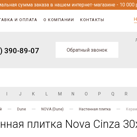
альная сумма заказа в нашем интернет-магазине - 10 000 
Н
ТАВКА И ОПЛАТА
О КОМПАНИИ
КОНТАКТЫ
) 390-89-07
Обратный звонок
I
J
K
L
M
N
O
P
Q
R
й
Dune
NOVA (Dune)
Настенная плитка
Керам
нная плитка Nova Cinza 30