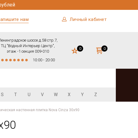
рублей
апишите нам
Личный кабинет
Ленинградское шоссе д.58 стр.7,
ТЦ "Водный Интерьер Центр",
0
0
этаж -1 секция 009-010
10:00 - 20:00
S
T
U
V
W
X
Y
Z
ическая настенная плитка Nova Cinza 30x90
x90