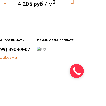
2
4 205 руб./ м
4 205 р
И КООРДИНАТЫ
ПРИНИМАЕМ К ОПЛАТЕ
499) 390-89-07
topfloors.org