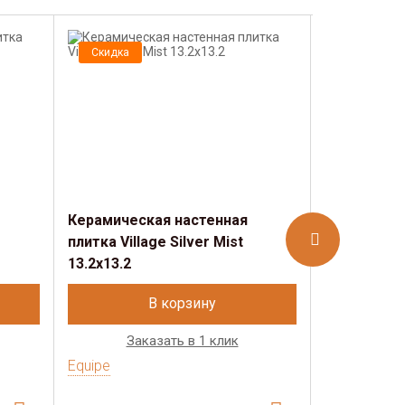
Скидка
Скидка
Керамическая настенная
Керамичес
плитка Village Silver Mist
плитка Vill
13.2х13.2
В корзину
Заказать в 1 клик
Зак
Equipe
Equipe