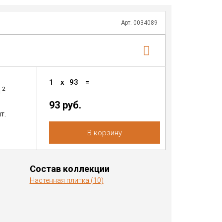
Арт. 0034089
1
x
93
=
2
м
93 руб.
т.
В корзину
Состав коллекции
Настенная плитка (10)