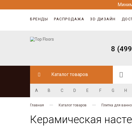
Миним
БРЕНДЫ
РАСПРОДАЖА
3D ДИЗАЙН
ДОС
8 (499
Каталог товаров
A
B
C
D
E
F
G
H
Главная
Каталог товаров
Плитка для ванно
Керамическая настен