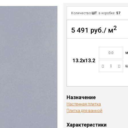
Количество
ШТ
. в коробке:
57
2
5 491 руб./ м
13.2x13.2
ш
Назначение
Настенная плитка
Плитка для ванной
Характеристики