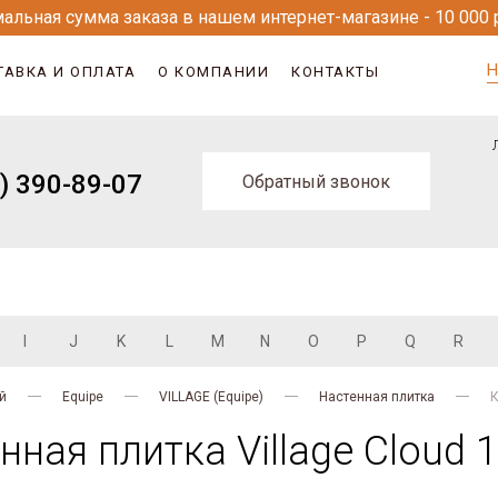
альная сумма заказа в нашем интернет-магазине - 10 000 
Н
ТАВКА И ОПЛАТА
О КОМПАНИИ
КОНТАКТЫ
) 390-89-07
Обратный звонок
I
J
K
L
M
N
O
P
Q
R
й
Equipe
VILLAGE (Equipe)
Настенная плитка
К
ная плитка Village Cloud 1