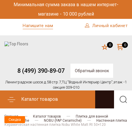
Минимальная сумма заказа в нашем интернет-
магазине - 10 000 рублей
Напишите нам
Личный кабинет
0
0
8 (499) 390-89-07
Обратный звонок
Ленинградское шоссе д.58 стр.7,
ТЦ "Водный Интерьер Центр",
этаж -1
секция 009-010
Каталог товаров
Главная
Каталог товаров
Плитка для ванной
Скидка
FAP Ceramiche
NOBU (FAP Ceramiche)
Настенная плитка
Керамическая настенная плитка Nobu White Matt Rt 50×120