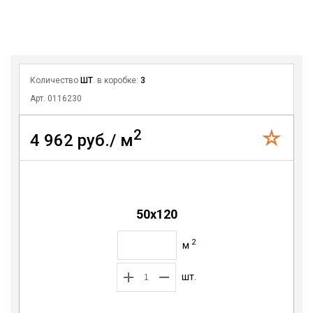
Количество
ШТ
. в коробке:
3
Арт. 0116230
2
4 962 руб./ м
50х120
2
м
шт.