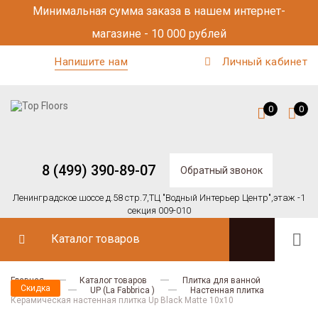
Минимальная сумма заказа в нашем интернет-
магазине - 10 000 рублей
Напишите нам
Личный кабинет
0
0
8 (499) 390-89-07
Обратный звонок
Ленинградское шоссе д.58 стр.7,
ТЦ "Водный Интерьер Центр",
этаж -1
секция 009-010
Каталог товаров
Главная
Каталог товаров
Плитка для ванной
Скидка
La Fabbrica
UP (La Fabbrica )
Настенная плитка
Керамическая настенная плитка Up Black Matte 10x10