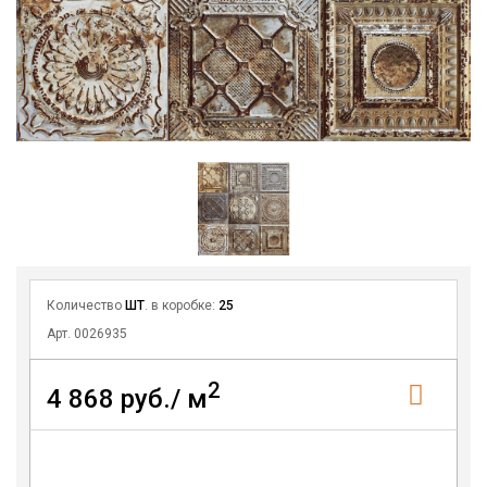
Количество
ШТ
. в коробке:
25
Арт. 0026935
2
4 868 руб./ м