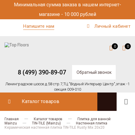
Минимальная сумма заказа в нашем интернет-
магазине - 10 000 рублей
Напишите нам
Личный кабинет
0
0
8 (499) 390-89-07
Обратный звонок
Ленинградское шоссе д.58 стр.7,
ТЦ "Водный Интерьер Центр",
этаж -1
секция 009-010
Каталог товаров
Главная
Каталог товаров
Плитка для ванной
Mainzu
TIN-TILE (Mainzu)
Настенная плитка
Керамическая настенная плитка TIN-TILE Rusty Mix 20x20