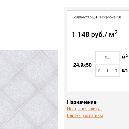
Количество
ШТ
. в коробке:
10
2
1 148 руб./ м
2
м
24.9x50
шт.
Назначение
Настенная плитка
Плитка для ванной