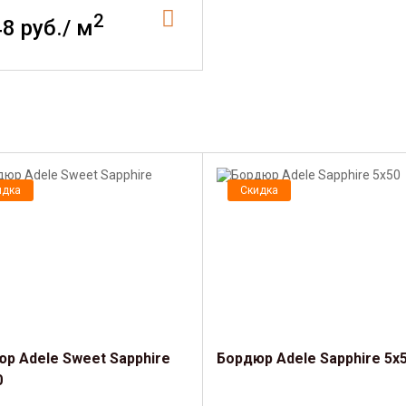
2
48 руб./ м
идка
Скидка
р Adele Sweet Sapphire
Бордюр Adele Sapphire 5х
0