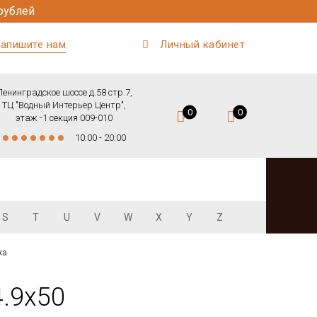
рублей
апишите нам
Личный кабинет
Ленинградское шоссе д.58 стр.7,
ТЦ "Водный Интерьер Центр",
0
0
этаж -1 секция 009-010
10:00 - 20:00
S
T
U
V
W
X
Y
Z
ка
4.9х50