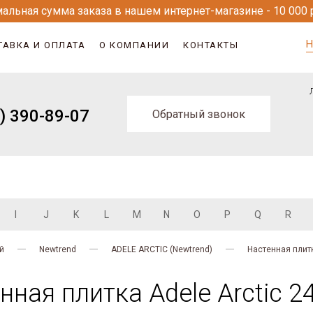
альная сумма заказа в нашем интернет-магазине - 10 000 
Н
ТАВКА И ОПЛАТА
О КОМПАНИИ
КОНТАКТЫ
) 390-89-07
Обратный звонок
I
J
K
L
M
N
O
P
Q
R
й
Newtrend
ADELE ARCTIC (Newtrend)
Настенная плит
ная плитка Adele Arctic 2