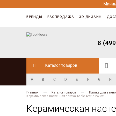
Миним
БРЕНДЫ
РАСПРОДАЖА
3D ДИЗАЙН
ДОС
8 (499
Каталог товаров
A
B
C
D
E
F
G
H
Главная
Каталог товаров
Плитка для ванно
Керамическая настенная плитка Adele Arctic 24.9х50
Керамическая настен