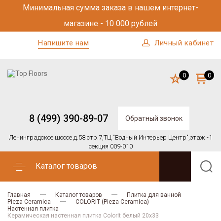
Минимальная сумма заказа в нашем интернет-
магазине - 10 000 рублей
Напишите нам
Личный кабинет
0
0
8 (499) 390-89-07
Обратный звонок
Ленинградское шоссе д.58 стр.7,
ТЦ "Водный Интерьер Центр",
этаж -1
секция 009-010
Каталог товаров
Главная
Каталог товаров
Плитка для ванной
Pieza Ceramica
COLORIT (Pieza Ceramica)
Настенная плитка
Керамическая настенная плитка ColorIt белый 20х33