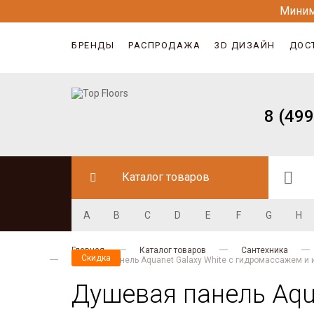
Миним
БРЕНДЫ
РАСПРОДАЖА
3D ДИЗАЙН
ДОС
8 (499
Каталог товаров
A
B
C
D
E
F
G
H
Главная
Каталог товаров
Сантехника
Скидка
Душевая панель Aquanet Galaxy White с гидромассажем и
Душевая панель Aqu