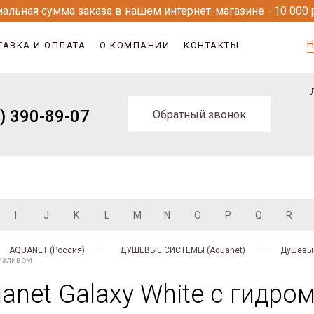
альная сумма заказа в нашем интернет-магазине - 10 000 
Н
ТАВКА И ОПЛАТА
О КОМПАНИИ
КОНТАКТЫ
) 390-89-07
Обратный звонок
I
J
K
L
M
N
O
P
Q
R
AQUANET (Россия)
ДУШЕВЫЕ СИСТЕМЫ (Aquanet)
Душевые
 изливом
anet Galaxy White с гидр