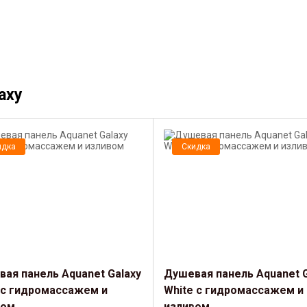
axy
идка
Скидка
ая панель Aquanet Galaxy
Душевая панель Aquanet G
 с гидромассажем и
White с гидромассажем и
вом
изливом