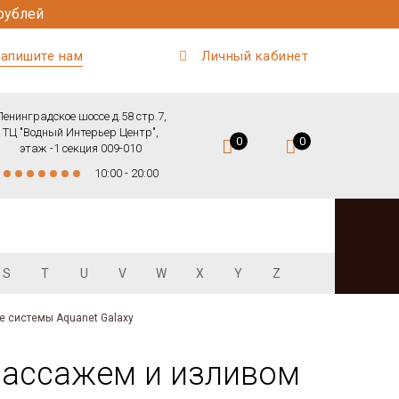
рублей
апишите нам
Личный кабинет
Ленинградское шоссе д.58 стр.7,
ТЦ "Водный Интерьер Центр",
0
0
этаж -1 секция 009-010
10:00 - 20:00
S
T
U
V
W
X
Y
Z
 системы Aquanet Galaxy
омассажем и изливом