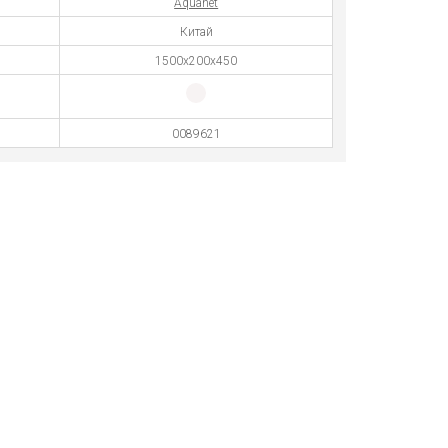
Aquanet
Китай
1500х200х450
0089621