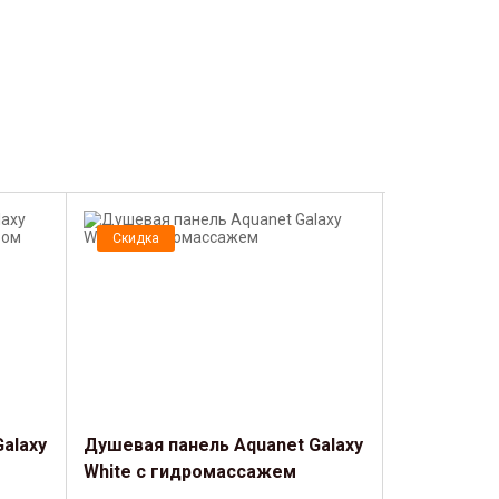
Скидка
Скидка
alaxy
Душевая панель Aquanet Galaxy
Душевая па
White с гидромассажем
Matt с ги
изливом