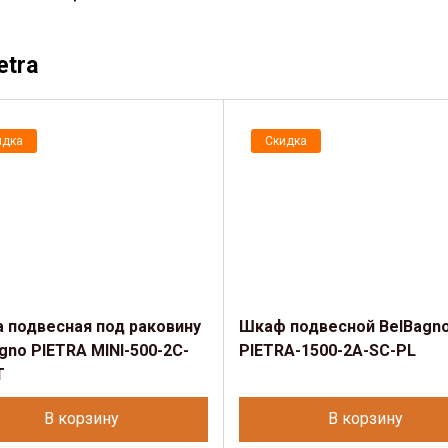
etra
идка
Скидка
 подвесная под раковину
Шкаф подвесной BelBagn
gno PIETRA MINI-500-2C-
PIETRA-1500-2A-SC-PL
T
В корзину
В корзину