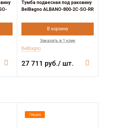
овину
Тумба подвесная под раковину
Тумба подв
SO-
BelBagno ALBANO-800-2C-SO-RR
BelBagno 
RVB
В корзину
Заказать в 1 клик
Зак
BelBagno
BelBagno
27 711 руб./ шт.
27 711 
Скидка
Скидка