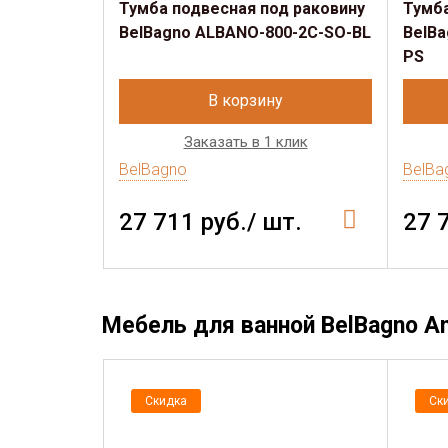
Тумба подвесная под раковину
Тумба
BelBagno ALBANO-800-2C-SO-BL
BelBa
PS
В корзину
Заказать в 1 клик
BelBagno
BelBa
27 711 руб./ шт.
27 
Мебель для ванной BelBagno A
Скидка
Ск