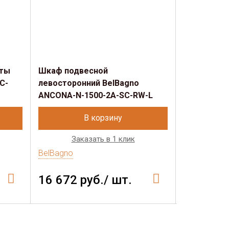
аты
Шкаф подвесной
Шкаф подв
C-
левосторонний BelBagno
правостор
ANCONA-N-1500-2A-SC-RW-L
1500-2A-SC
В корзину
Заказать в 1 клик
Зак
BelBagno
BelBagno
16 672 руб./ шт.
27 464 