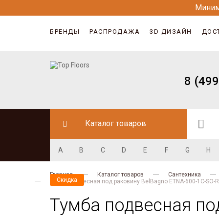
Миним
БРЕНДЫ
РАСПРОДАЖА
3D ДИЗАЙН
ДОС
8 (499
Каталог товаров
A
B
C
D
E
F
G
H
Главная
Каталог товаров
Сантехника
Скидка
Тумба подвесная под раковину BelBagno ETNA-600-1C-SO-
Тумба подвесная по