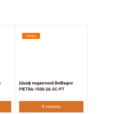
Скидка
Скидка
o
Шкаф подвесной BelBagno
Шкаф подв
PIETRA-1500-2A-SC-PT
PIETRA-15
В корзину