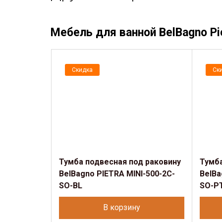
Мебель для ванной BelBagno Pi
Скидка
Ск
Тумба подвесная под раковину
Тумба
BelBagno PIETRA MINI-500-2C-
BelBa
SO-BL
SO-P
В корзину