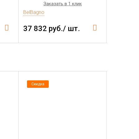
Заказать в 1 клик
Зак
BelBagno
BelBagno
37 832 руб./ шт.
37 832 
Скидка
Скидка