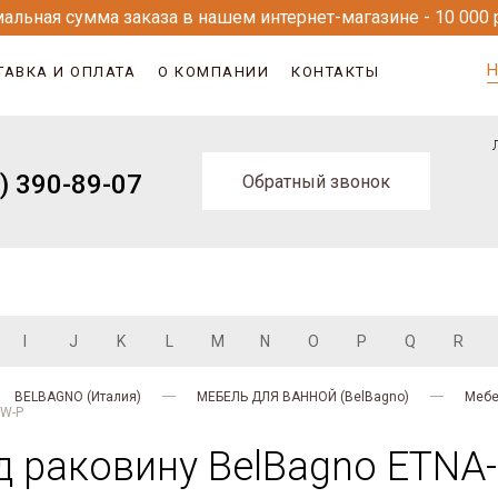
альная сумма заказа в нашем интернет-магазине - 10 000 
Н
ТАВКА И ОПЛАТА
О КОМПАНИИ
КОНТАКТЫ
) 390-89-07
Обратный звонок
I
J
K
L
M
N
O
P
Q
R
BELBAGNO (Италия)
МЕБЕЛЬ ДЛЯ ВАННОЙ (BelBagno)
Мебе
RW-P
д раковину BelBagno ETNA