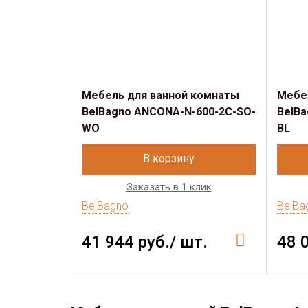
Мебель для ванной комнаты
Мебе
BelBagno ANCONA-N-600-2C-SO-
BelB
WO
BL
В корзину
Заказать в 1 клик
BelBagno
BelBa
41 944 руб./ шт.
48 