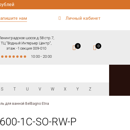
рублей
апишите нам
Личный кабинет
Ленинградское шоссе д.58 стр.7,
ТЦ "Водный Интерьер Центр",
0
0
этаж -1 секция 009-010
10:00 - 20:00
S
T
U
V
W
X
Y
Z
ль для ванной BelBagno Etna
-600-1C-SO-RW-P