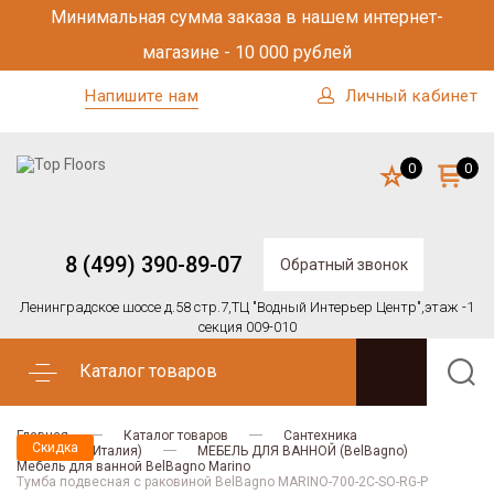
Минимальная сумма заказа в нашем интернет-
магазине - 10 000 рублей
Напишите нам
Личный кабинет
0
0
8 (499) 390-89-07
Обратный звонок
Ленинградское шоссе д.58 стр.7,
ТЦ "Водный Интерьер Центр",
этаж -1
секция 009-010
Каталог товаров
Главная
Каталог товаров
Сантехника
Скидка
BELBAGNO (Италия)
МЕБЕЛЬ ДЛЯ ВАННОЙ (BelBagno)
Мебель для ванной BelBagno Marino
Тумба подвесная с раковиной BelBagno MARINO-700-2C-SO-RG-P