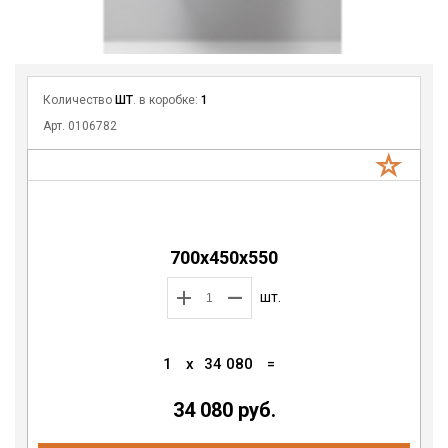
Количество
ШТ
. в коробке:
1
Арт. 0106782
700х450х550
шт.
1
x
34 080
=
34 080 руб.