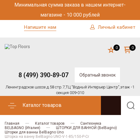
Минимальная сумма заказа в нашем интернет-
магазине - 10 000 рублей
Напишите нам
Личный кабинет
0
0
8 (499) 390-89-07
Обратный звонок
Ленинградское шоссе д.58 стр.7,
ТЦ "Водный Интерьер Центр",
этаж -1
секция 009-010
Каталог товаров
Главная
Каталог товаров
Сантехника
BELBAGNO (Италия)
ШТОРКИ ДЛЯ ВАННОЙ (BelBagno)
Шторки для ванны BelBagno Uno
Шторка на ванну BelBagno UNO-V-1-85/150-P-Cr