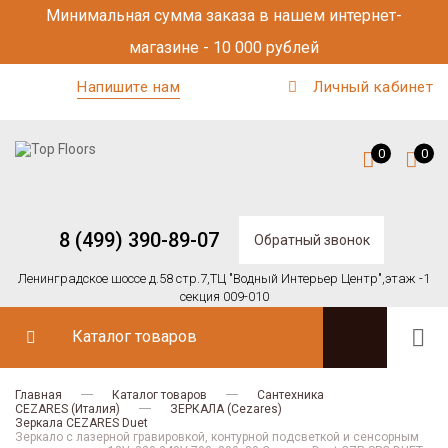
Минимальная сумма заказа в нашем интернет-
магазине - 10 000 рублей
Напишите нам
Личный кабинет
0
0
8 (499) 390-89-07
Обратный звонок
Ленинградское шоссе д.58 стр.7,
ТЦ "Водный Интерьер Центр",
этаж -1
секция 009-010
Каталог товаров
Главная
Каталог товаров
Сантехника
CEZARES (Италия)
ЗЕРКАЛА (Cezares)
Зеркала CEZARES Duet
Зеркало с лазерной гравировкой, контурной подсветкой и сенсорным