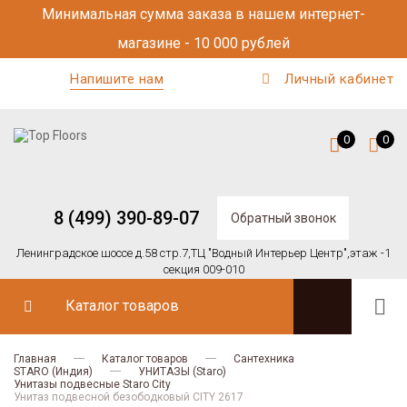
Минимальная сумма заказа в нашем интернет-
магазине - 10 000 рублей
Напишите нам
Личный кабинет
0
0
8 (499) 390-89-07
Обратный звонок
Ленинградское шоссе д.58 стр.7,
ТЦ "Водный Интерьер Центр",
этаж -1
секция 009-010
Каталог товаров
Главная
Каталог товаров
Сантехника
STARO (Индия)
УНИТАЗЫ (Staro)
Унитазы подвесные Staro City
Унитаз подвесной безободковый CITY 2617