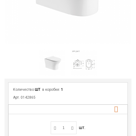
Количество
ШТ
. в коробке:
1
Арт. 0142865
шт.