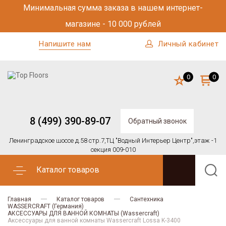
Минимальная сумма заказа в нашем интернет-
магазине - 10 000 рублей
Напишите нам
Личный кабинет
0
0
8 (499) 390-89-07
Обратный звонок
Ленинградское шоссе д.58 стр.7,
ТЦ "Водный Интерьер Центр",
этаж -1
секция 009-010
Каталог товаров
Главная
Каталог товаров
Сантехника
WASSERCRAFT (Германия)
АКСЕССУАРЫ ДЛЯ ВАННОЙ КОМНАТЫ (Wassercraft)
Аксессуары для ванной комнаты Wassercraft Lossa K-3400